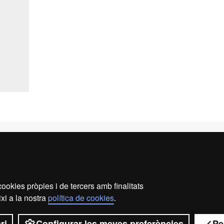
s i Serveis
ri d'espais per plantes
rament i organització
veniments
ookies pròpies i de tercers amb finalitats
xi a la nostra
política de cookies
.
de restauració
ri
Configurar les meves preferències
Pe