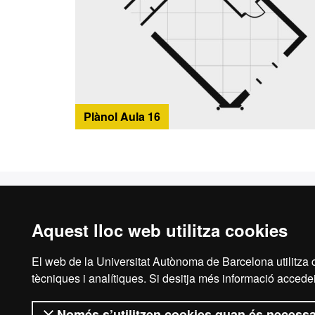
Plànol Aula 16
Casa Convalescència
Espai
Història
Directo
Aquest lloc web utilitza cookies
Entitats residents a Casa
Assesso
Convalescència
d'esde
El web de la Universitat Autònoma de Barcelona utilitza c
tècniques i analítiques. Si desitja més informació accedei
Cronologia d'esdeveniments
Servei 
Només s’utilitzen cookies quan és necessa