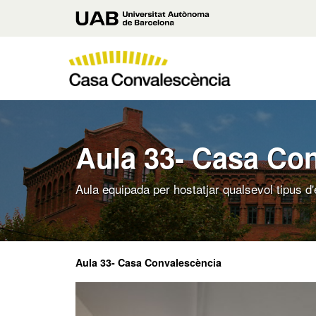
Vés
Universitat
al
contingut
Autònoma
principal
de
Casa
Barcelona
Convalescència
UAB
Aula 33- Casa Co
Aula equipada per hostatjar qualsevol tipus 
Aula 33- Casa Convalescència