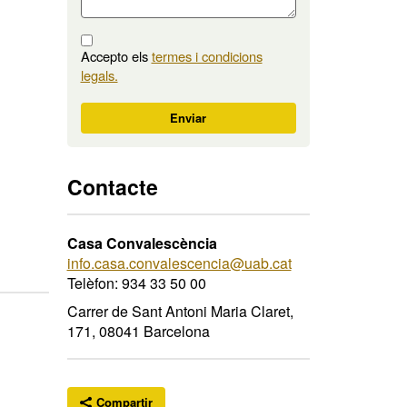
Accepto els
termes i condicions
legals.
M'interessa
Enviar
Contacte
Casa Convalescència
info.casa.convalescencia@uab.cat
Telèfon: 934 33 50 00
Carrer de Sant Antoni Maria Claret,
171, 08041 Barcelona
Compartir