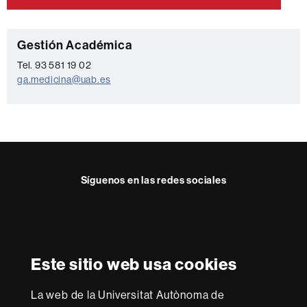
C
Gestión Académica
o
Tel. 93 581 19 02
ga.medicina@uab.es
n
t
a
c
t
Síguenos en las redes sociales
o
Reconocimiento internacional de la excelencia
HR
Este sitio web usa cookies
Excellence
in
Research
La web de la Universitat Autònoma de