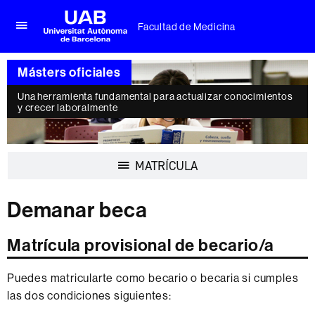
Facultad de Medicina
Clica
UAB
aquí
Universitat
para
Másters oficiales
Autònoma
desplegar
de
el
Una herramienta fundamental para actualizar conocimientos
Barcelona
menú
y crecer laboralmente
de
Facultad
de
Medicina
Desplegar
MATRÍCULA
la
navegación
Demanar beca
Matrícula provisional de becario/a
Puedes matricularte como becario o becaria si cumples
las dos condiciones siguientes: