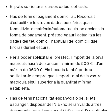
El pots sol·licitar si curses estudis oficials.
Has de tenir el pagament domiciliat. Recorda’t
d’actualitzar les teves dades bancàries quan
formalitzis la matrícula/automatrícula, selecciona la
forma de pagament: préstec Agaur i actualitza les
dades del teu domicili habitual i del domicili que
tindràs durant el curs.
Per a poder sol·licitar el préstec, l'import de la teva
matrícula haurà de ser com a mínim de 500 € i d'un
màxim de 9600 €. Els becaris també podreu
sol·licitar-lo sempre que l’import total de la vostra
matrícula sigui superior a la quantitat mínima
establerta.
Has de tenir nacionalitat espanyola o bé, si ets
estranger, disposar del NIE (no seran vàlids altres
documents con el passaport) i d'un aval d'un cotitular