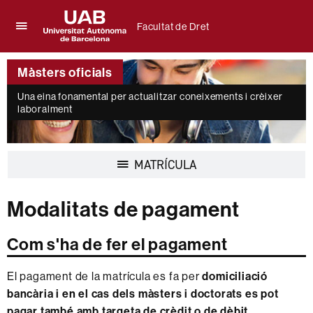
Facultat de Dret
Prem
UAB
per
Universitat
desplegar
Màsters oficials
Autònoma
el
de
menú
Una eina fonamental per actualitzar coneixements i crèixer
Barcelona
laboralment
de
Facultat
de
Dret
Desplegar
MATRÍCULA
la
navegació
Modalitats de pagament
Com s'ha de fer el pagament
El pagament de la matrícula es fa per
domiciliació
bancària i en el cas dels màsters i doctorats es pot
pagar també amb targeta de crèdit o de dèbit
.