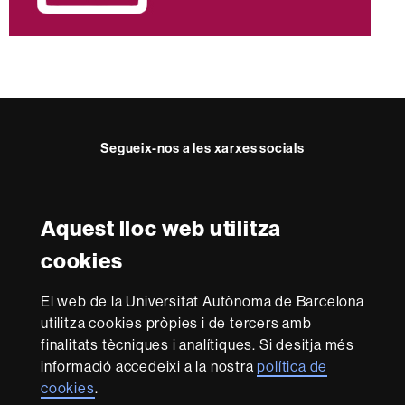
Segueix-nos a les xarxes socials
Twitter
YouTube
Instagram
LinkedIn
Facultat
UAB
Aquest lloc web utilitza
Reconeixement internacional de l'excel·lència
Dret
cookies
HR
Excellence
El web de la Universitat Autònoma de Barcelona
in
utilitza cookies pròpies i de tercers amb
Research
Amb el finançament de
-
finalitats tècniques i analítiques. Si desitja més
Euraxess
informació accedeixi a la nostra
política de
cookies
.