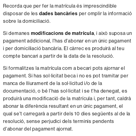
Recorda que per fer la matrícula és imprescindible
disposar de les
dades bancàries
per omplir la informació
sobre la domiciliació.
Si demanes
modificacions de matrícula
, i això suposa un
pagament addicional, l'has d'abonar en un únic pagament
i per domiciliació bancària. El càrrec es produirà al teu
compte bancari a partir de la data de la resolució.
Si formalitzes la matrícula com a becari pots ajornar el
pagament. Si has sol·licitat beca i no es pot tramitar per
manca de lliurament de la sol·licitud i/o de la
documentació, o bé l'has sol·licitat i se t'ha denegat, es
produirà una modificació de la matrícula i, per tant, caldrà
abonar la diferència resultant en un únic pagament, el
qual se't carregarà a partir dels 10 dies següents al de la
resolució, sense perjudici dels terminis pendents
d'abonar del pagament ajornat.