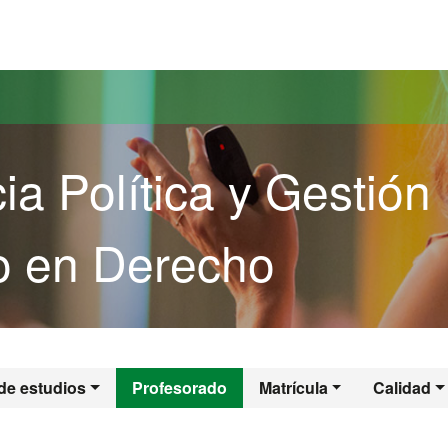
versitat Autònoma de Barcelona
a Política y Gestión
o en Derecho
cia Política y Ges
de estudios
Profesorado
Matrícula
Calidad