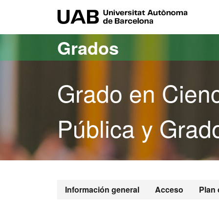
Acceso al contenido principal
Acceso a la navegación de la página
UAB Uni
Grados
Grado en Cienci
Pública y Grad
Grado en Cien
Información general
Acceso
Plan 