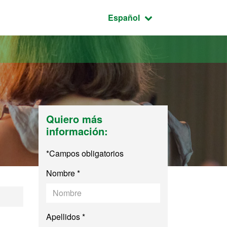
Idioma seleccionado:
Español
Quiero más
información:
*Campos obligatorios
Nombre *
tión Pública y Gra
Apellidos *