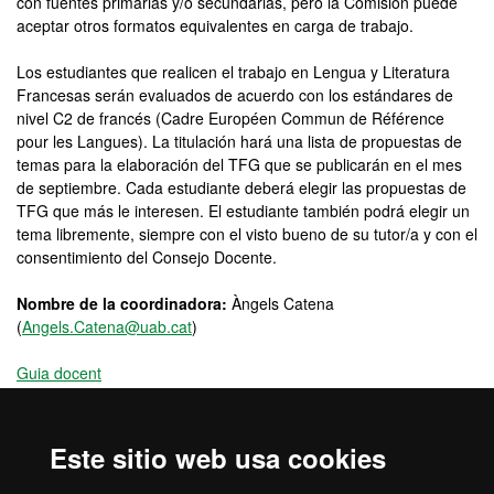
con fuentes primarias y/o secundarias, pero la Comisión puede
aceptar otros formatos equivalentes en carga de trabajo.
Los estudiantes que realicen el trabajo en Lengua y Literatura
Francesas serán evaluados de acuerdo con los estándares de
nivel C2 de francés (Cadre Européen Commun de Référence
pour les Langues). La titulación hará una lista de propuestas de
temas para la elaboración del TFG que se publicarán en el mes
de septiembre. Cada estudiante deberá elegir las propuestas de
TFG que más le interesen. El estudiante también podrá elegir un
tema libremente, siempre con el visto bueno de su tutor/a y con el
consentimiento del Consejo Docente.
Nombre de la coordinadora:
Àngels Catena
(
Angels.Catena@uab.cat
)
Guia docent
Material complementario
Este sitio web usa cookies
· Podéis consultar los TFG de la Facultad de Filosofía y Letras
con mejor valoración en el
Depósito Digital de Documentos
de