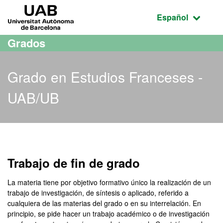
Acceso al contenido principal
Acceso a la navegación de la página
UAB Universitat Autònoma de Barcelona
Idioma seleccio
Español
Grados
Grado en Estudios Franceses -
UAB/UB
Grado en Estudios Franc
Trabajo de fin de grado
La materia tiene por objetivo formativo único la realización de un
trabajo de investigación, de síntesis o aplicado, referido a
cualquiera de las materias del grado o en su interrelación. En
principio, se pide hacer un trabajo académico o de investigación