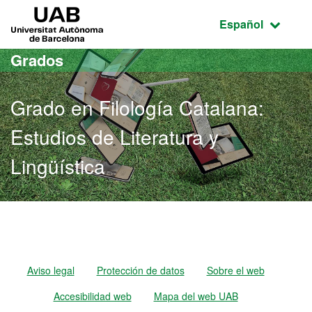
Acceso al contenido principal
Acceso a la navegación de la página
UAB Universitat Autònoma de Barcelona
Idioma seleccio
Español
Grados
Grado en Filología Catalana:
Estudios de Literatura y
Lingüística
Grado en Filología Catalan
Aviso legal
Protección de datos
Sobre el web
Accesibilidad web
Mapa del web UAB