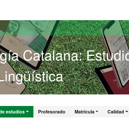
versitat Autònoma de Barcelona
gía Catalana: Estudi
Lingüística
logía Catalana: Est
de estudios
Profesorado
Matrícula
Calidad