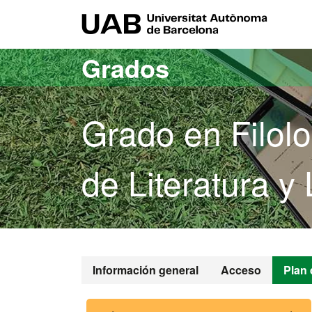
Acceso al contenido principal
Acceso a la navegación de la página
UAB Uni
Grados
Grado en Filolo
de Literatura y 
Grado en Filo
Información general
Acceso
Plan 