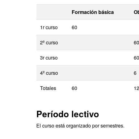
Formación básica
Ob
1r curso
60
2º curso
6
3r curso
6
4º curso
6
Totales
60
1
Período lectivo
El curso está organizado por semestres.