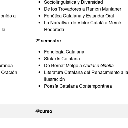
Sociolingüística y Diversidad
De los Trovadores a Ramon Muntaner
Sonido a
Fonética Catalana y Estándar Oral
La Narrativa: de Víctor Català a Mercè
 la
Rodoreda
2º semestre
Fonología Catalana
Sintaxis Catalana
oránea
De Bernat Metge a
Curial e Güelfa
a Oración
Literatura Catalana del Renacimiento a l
Ilustración
Poesía Catalana Contemporánea
4ºcurso