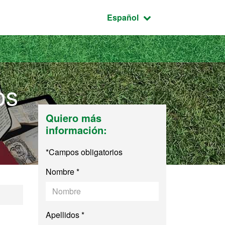
Idioma seleccionado:
Español
os
Quiero más
información:
*Campos obligatorios
Nombre *
udios de Literatura
Apellidos *