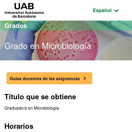
Acceso al contenido principal
Acceso a la navegación de la página
UAB Universitat Autònoma de Barcelona
Idioma seleccio
Español
Grados
Grado en Microbiología
Grado en Microbiología
Guías docentes de las asignaturas
Título que se obtiene
Graduado/a en Microbiología
Horarios