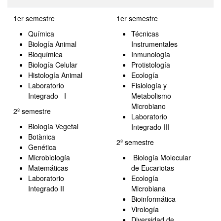
1er semestre
1er semestre
Química
Técnicas
Biología Animal
Instrumentales
Bioquímica
Inmunología
Biología Celular
Protistología
Histología Animal
Ecología
Laboratorio
Fisiología y
Integrado I
Metabolismo
Microbiano
2º semestre
Laboratorio
Biología Vegetal
Integrado III
Botànica
2º semestre
Genética
Microbiología
Biología Molecular
Matemáticas
de Eucariotas
Laboratorio
Ecología
Integrado II
Microbiana
Bioinformática
Virología
Diversidad de