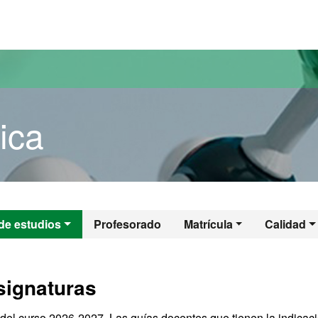
versitat Autònoma de Barcelona
ica
mica
de estudios
Profesorado
Matrícula
Calidad
signaturas
del curso 2026-2027. Las guías docentes que tienen la indicac