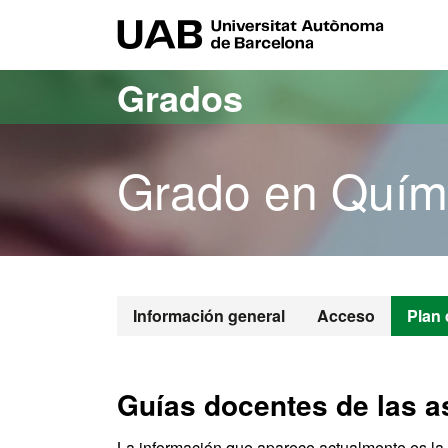
Acceso al contenido principal
Acceso a la navegación de la página
UAB Uni
Grados
Grado en Quím
Grado en Quí
Información general
Acceso
Plan 
Guías docentes de las a
La información que aparece actualmente es la 