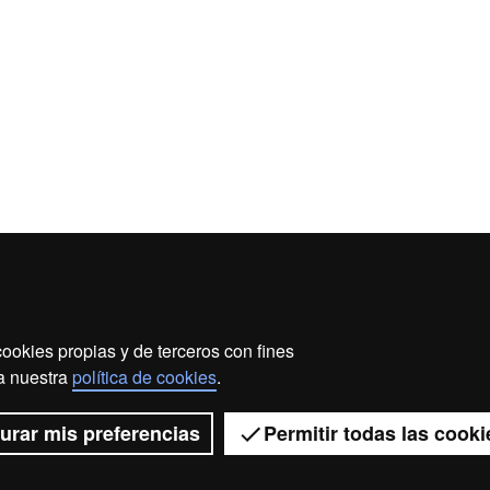
ente Activos
ookies propias y de terceros con fines
 a nuestra
política de cookies
.
2026 Universitat Autònoma de Barcelona
urar mis preferencias
Permitir todas las cooki