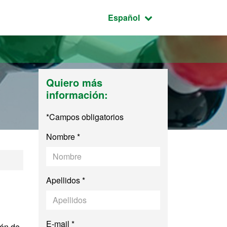
Idioma seleccionado:
Español
Quiero más
información:
*Campos obligatorios
Nombre *
Apellidos *
E-mail *
ión de