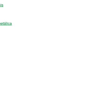
is
etálica