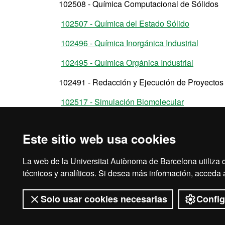
102508 - Química Computacional de Sólidos
102507 - Química del Estado Sólido
102496 - Química Inorgánica Industrial
102495 - Química Orgánica Industrial
102491 - Redacción y Ejecución de Proyectos
102517 - Simulación Biomolecular
102516 - Síntesis de Compuestos Biológicam
Este sitio web usa cookies
104053 - Temas de Ciencia Actual
La web de la Universitat Autònoma de Barcelona utiliza c
técnicos y analíticos. Si desea más información, acceda
Solo usar cookies necesarias
Config