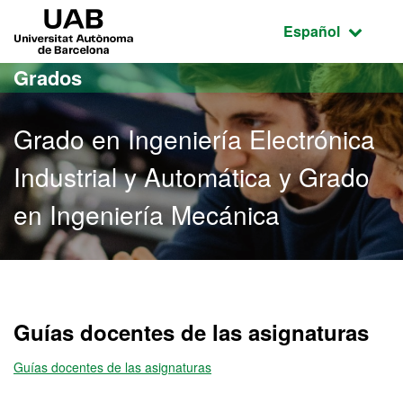
Acceso al contenido principal
Acceso a la navegación de la página
UAB Universitat Autònoma de Barcelona
Idioma seleccio
Español
Grados
Grado en Ingeniería Electrónica
Industrial y Automática y Grado
en Ingeniería Mecánica
Grado en Ingeniería Elect
Guías docentes de las asignaturas
Guías docentes de las asignaturas