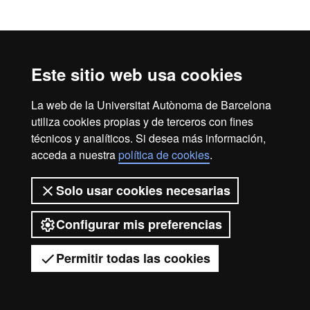
Aviso legal
Protección de datos
Sobre el web
Accesibilidad web
Mapa del web UAB
Este sitio web usa cookies
2026 Universitat Autònoma de
La web de la Universitat Autònoma de Barcelona
Barcelona
utiliza cookies propias y de terceros con fines
técnicos y analíticos. Si desea más información,
acceda a nuestra
política de cookies
.
Solo usar cookies necesarias
Configurar mis preferencias
Permitir todas las cookies
Tienes dudas?
Desplegar el menú móvil