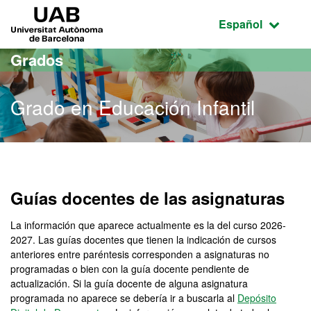
Acceso al contenido principal
Acceso a la navegación de la página
UAB Universitat Autònoma de Barcelona
Idioma seleccio
Español
Grados
Grado en Educación Infantil
Grado en Educación Infant
Guías docentes de las asignaturas
La información que aparece actualmente es la del curso 2026-
2027. Las guías docentes que tienen la indicación de cursos
anteriores entre paréntesis corresponden a asignaturas no
programadas o bien con la guía docente pendiente de
actualización. Si la guía docente de alguna asignatura
programada no aparece se debería ir a buscarla al
Depósito