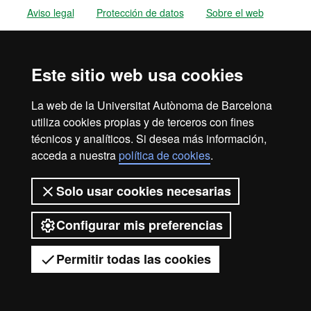
Aviso legal
Protección de datos
Sobre el web
Accesibilidad web
Mapa del web UAB
2026 Universitat Autònoma de
Este sitio web usa cookies
Barcelona
La web de la Universitat Autònoma de Barcelona
utiliza cookies propias y de terceros con fines
técnicos y analíticos. Si desea más información,
acceda a nuestra
política de cookies
.
Solo usar cookies necesarias
Configurar mis preferencias
Permitir todas las cookies
Tienes dudas?
Desplegar el menú móvil