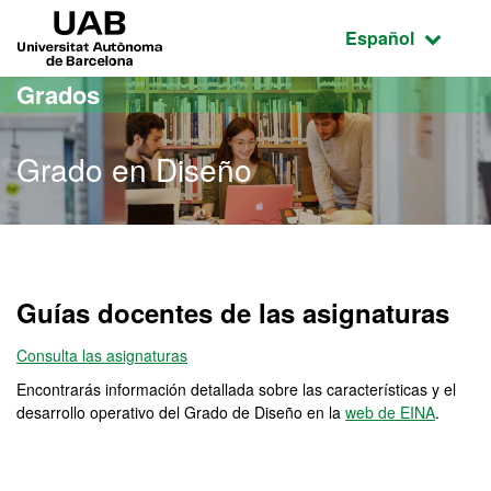
Acceso al contenido principal
Acceso a la navegación de la página
UAB Universitat Autònoma de Barcelona
Idioma seleccio
Español
Grados
Grado en Diseño
Grado en Diseño
Guías docentes de las asignaturas
Consulta las asignaturas
Encontrarás información detallada sobre las características y el
desarrollo operativo del Grado de Diseño en la
web de EINA
.