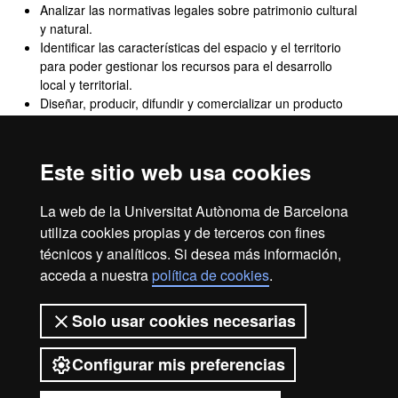
Analizar las normativas legales sobre patrimonio cultural
y natural.
Identificar las características del espacio y el territorio
para poder gestionar los recursos para el desarrollo
local y territorial.
Diseñar, producir, difundir y comercializar un producto
cultural.
Analizar críticamente la cultura contemporánea.
Identificar los procesos históricos en los que se inscribe
Este sitio web usa cookies
la cultura contemporánea.
Utilizar adecuadamente los recursos y metodologías
La web de la Universitat Autònoma de Barcelona
que se utilizan en el estudio de la cultura
utiliza cookies propias y de terceros con fines
contemporánea.
técnicos y analíticos. Si desea más información,
Analizar críticamente la cultura que se hace en la
actualidad y las circunstancias históricas en las que se
acceda a nuestra
política de cookies
.
inscribe.
Solo usar cookies necesarias
Configurar mis preferencias
2026 Universitat Autònoma de
Barcelona