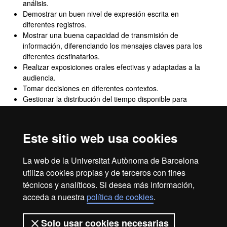
análisis.
Demostrar un buen nivel de expresión escrita en
diferentes registros.
Mostrar una buena capacidad de transmisión de
información, diferenciando los mensajes claves para los
diferentes destinatarios.
Realizar exposiciones orales efectivas y adaptadas a la
audiencia.
Tomar decisiones en diferentes contextos.
Gestionar la distribución del tiempo disponible para
acometer los objetivos establecidos para llevar a buen
término la tarea prevista.
Trabajar autónomamente.
Este sitio web usa cookies
Elaborar y preparar la presentación de informes y/o
propuestas de intervención.
La web de la Universitat Autònoma de Barcelona
Elaborar y planificar investigaciones o informes
utiliza cookies propias y de terceros con fines
analíticos.
técnicos y analíticos. Si desea más información,
Diseñar técnicas para la recogida de datos, coordinar el
tratamiento de la información y aplicar rigurosamente
acceda a nuestra
política de cookies
.
métodos de verificación de hipótesis.
Solo usar cookies necesarias