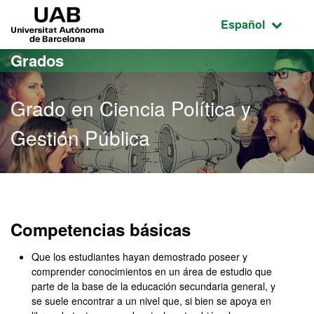
Acceso al contenido principal
Acceso a la navegación de la página
UAB Universitat Autònoma de Barcelona
Idioma seleccio
Español
Grados
Grado en Ciencia Política y
Gestión Pública
Grado en Ciencia Política
Competencias básicas
Que los estudiantes hayan demostrado poseer y
comprender conocimientos en un área de estudio que
parte de la base de la educación secundaria general, y
se suele encontrar a un nivel que, si bien se apoya en