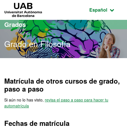
Acceso al contenido principal
Acceso a la navegación de la página
UAB Universitat Autònoma de Barcelona
Idioma seleccio
Español
Grados
Grado en Filosofía
Grado en Filosofía
Matrícula de otros cursos de grado,
paso a paso
Si aún no lo has visto,
revisa el paso a paso para hacer tu
automatrícula
Fechas de matrícula