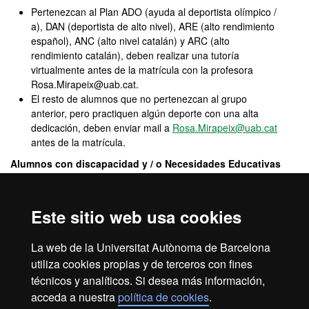
Pertenezcan al Plan ADO (ayuda al deportista olímpico /
a), DAN (deportista de alto nivel), ARE (alto rendimiento
español), ANC (alto nivel catalán) y ARC (alto
rendimiento catalán), deben realizar una tutoría
virtualmente antes de la matrícula con la profesora
Rosa.Mirapeix@uab.cat.
El resto de alumnos que no pertenezcan al grupo
anterior, pero practiquen algún deporte con una alta
dedicación, deben enviar mail a
Rosa.Mirapeix@uab.cat
antes de la matrícula.
Alumnos con discapacidad y / o Necesidades Educativas
Específicas:
Para garantizar la accesibilidad a los estudios y en
la facultad de los alumnos con discapacidad y / o NEE, la UAB
dispone del
Servicio de atención a la discapacidad - PIUNE
. Estos
Este sitio web usa cookies
alumnos pueden contactar al servicio a través del correo
inclusio.nese.sidi@uab.cat
o bien a los teléfonos 93 581 47 16
La web de la Universitat Autònoma de Barcelona
o 649179815.
utiliza cookies propias y de terceros con fines
técnicos y analíticos. Si desea más información,
acceda a nuestra
política de cookies
.