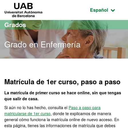
Acceso al contenido principal
Acceso a la navegación de la página
UAB Universitat Autònoma de Barcelona
Idioma seleccio
Español
Grados
Grado en Enfermería
Grado en Enfermería
Matrícula de 1er curso, paso a paso
La matrícula de primer curso se hace online, sin que tengas
que salir de casa.
Si aún no lo has hecho, consulta el
Paso a paso para
matricularse de 1er curso
, donde te explicamos de manera
general cómo funciona la matrícula online de nuevo acceso. En
esta página, tienes las informaciones de matrícula que debes