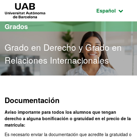
Acceso al contenido principal
Acceso a la navegación de la página
UAB Universitat Autònoma de Barcelona
Idioma seleccio
Español
Grados
Grado en Derecho y Grado en
Relaciones Internacionales
Grado en Derecho y Grado
Documentación
Aviso importante para todos los alumnos que tengan
derecho a alguna bonificación o gratuidad en el precio de la
matrícula:
Es necesario enviar la documentación que acredite la gratuidad o