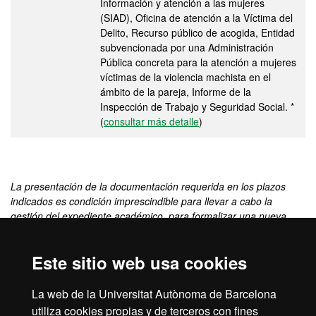
Información y atención a las mujeres
(SIAD), Oficina de atención a la Víctima del
Delito, Recurso público de acogida, Entidad
subvencionada por una Administración
Pública concreta para la atención a mujeres
víctimas de la violencia machista en el
ámbito de la pareja, Informe de la
Inspección de Trabajo y Seguridad Social. *
(
consultar más detalle
)
La presentación de la documentación requerida en los plazos
indicados es condición imprescindible para llevar a cabo la
gestión del expediente académico, para formalizar una nueva
matrícula o modificar la matrícula y/o para solicitar cualquier
servicio académico (certificados, títulos, traslados de expediente,
Este sitio web usa cookies
etc.).
(*) Información procedente del acuerdo de criterios para
La web de la Universitat Autònoma de Barcelona
determinar la condición de víctima de violencia machista en el
utiliza cookies propias y de terceros con fines
ámbito de la pareja a los efectos de exención de precios y tasas