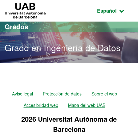
Acceso al contenido principal
Acceso a la navegación de la página
UAB Universitat Autònoma de Barcelona
Idioma seleccio
Español
Grados
Grado en Ingeniería de Datos
Grado en Ingeniería de Da
Aviso legal
Protección de datos
Sobre el web
Accesibilidad web
Mapa del web UAB
2026 Universitat Autònoma de
Barcelona