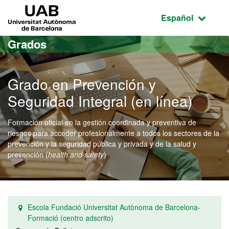
Acceso al contenido principal
Acceso a la navegación de la página
UAB Universitat Autònoma de Barcelona
Idioma seleccio
Español
Grados
Grado en Prevención y
Seguridad Integral (en línea)
Formación oficial en la gestión coordinada y preventiva de
riesgos para acceder profesionalmente a todos los sectores de la
prevención y la seguridad pública y privada y de la salud y
prevención (
health and safety
)
Escola Fundació Universitat Autònoma de Barcelona-
Formació (centro adscrito)