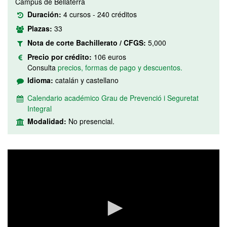
Campus de Bellaterra
Duración:
4 cursos - 240 créditos
Plazas:
33
Nota de corte Bachillerato / CFGS:
5,000
Precio por crédito:
106 euros
Consulta
precios, formas de pago y descuentos.
Idioma:
catalán y castellano
Calendario académico Grau de Prevenció i Seguretat
Integral
Modalidad:
No presencial.