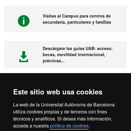
Visitas al Campus para centros de
secundaria, particulares y familias
Descárgate las guías UAB: acceso,
becas, movilidad internacional,
prácticas...
Este sitio web usa cookies
Visita la UAB
La web de la Universitat Autònoma de Barcelona
utiliza cookies propias y de terceros con fines
técnicos y analíticos. Si desea más información,
acceda a nuestra
política de cookies
.