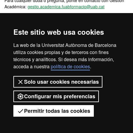
Para cualquier duda o pregunta, ponte en contacto con Gestión
Académica:
gestio.academica.fuabformacio@uab.cat
Este sitio web usa cookies
Aviso legal
Protección de datos
Sobre el web
La web de la Universitat Autònoma de Barcelona
utiliza cookies propias y de terceros con fines
Accesibilidad web
Mapa del web UAB
técnicos y analíticos. Si desea más información,
2026 Universitat Autònoma de
acceda a nuestra
política de cookies
.
Barcelona
Solo usar cookies necesarias
Configurar mis preferencias
Permitir todas las cookies
Tienes dudas?
Desplegar el menú móvil