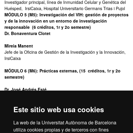
Investigador principal, línea de Inmunidad Celular y Genética del
Huésped, IrsiCaixa, Hospital Universitario Germans Trias i Pujol
MÓDULO 5 (M5): Investigación del VIH: gestión de proyectos
y de la innovación en un entorno de investigación
responsable (6 créditos, 1r y 2o semestre)
Dr. Bonaventura Clotet
Mireia Manent
Jefe de la Oficina de Gestión de la Investigación y la Innovación,
IrsiCaixa
MÓDULO 6 (M6): Prácticas externas, (15 créditos, 1r y 2o
semestre)
Dr. José Andrés Esté
Investigador principal de la línea de Entrada Viral y Patogénesis,
IrsiCaixa, Hospital Universitario Germans Trias i Pujol
Este sitio web usa cookies
MÓDULO 7 (M7): Trabajo de Fin de Máster (TFM) (15
créditos, 2o semestre)
La web de la Universitat Autònoma de Barcelona
Dr. Bonaventura Clotet
utiliza cookies propias y de terceros con fines