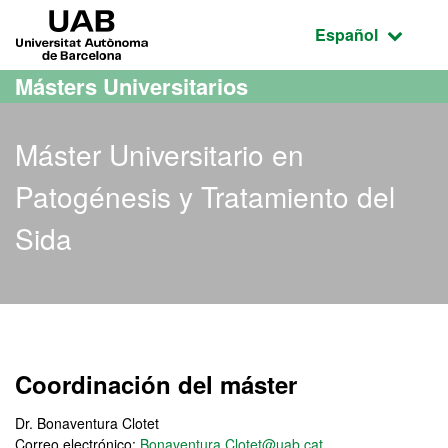
Acceso al contenido principal
Acceso a la navegación de la página
UAB Universitat Autònoma de Barcelona
Idioma seleccio
Español
Másters Universitarios
Máster Universitario en
Patogénesis y Tratamiento del
Sida
Máster Oficial - Patogénes
Coordinación del máster
Dr. Bonaventura Clotet
Correo electrónico:
Bonaventura.Clotet@uab.cat