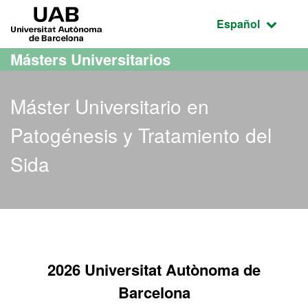
Acceso al contenido principal
Acceso a la navegación de la página
UAB Universitat Autònoma de Barcelona
Idioma seleccio
Español
Másters Universitarios
Máster Universitario en
Patogénesis y Tratamiento del
Sida
2026 Universitat Autònoma de
Barcelona