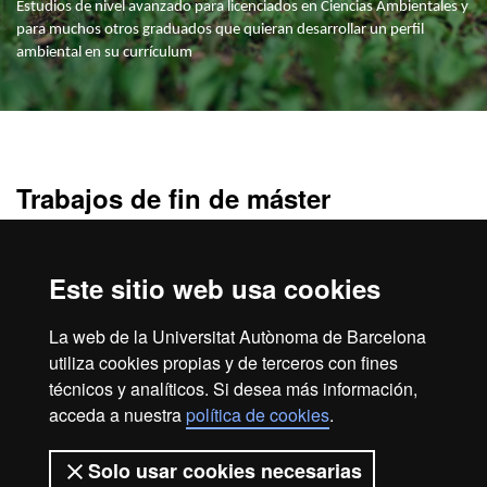
Estudios de nivel avanzado para licenciados en Ciencias Ambientales y
para muchos otros graduados que quieran desarrollar un perfil
ambiental en su currículum
Máster Oficial - Estudios 
Trabajos de fin de máster
Propuestas 2024/2025
Especialidad en Ecología Industrial y Urbana
Este sitio web usa cookies
Especialidad en Ciencia y Gestión del Cambio Global
La web de la Universitat Autònoma de Barcelona
Especialidad en Economía Ecológica
utiliza cookies propias y de terceros con fines
técnicos y analíticos. Si desea más información,
acceda a nuestra
política de cookies
.
Aviso legal
Protección de datos
Sobre el web
Solo usar cookies necesarias
Accesibilidad web
Mapa del web UAB