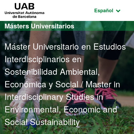
Acceso al contenido principal
Acceso a la navegación de la página
UAB Universitat Autònoma de Barcelona
Idioma seleccio
Español
Másters Universitarios
Máster Universitario en Estudios
Interdisciplinarios en
Sostenibilidad Ambiental,
Económica y Social / Master in
Interdisciplinary Studies in
Environmental, Economic and
Social Sustainability