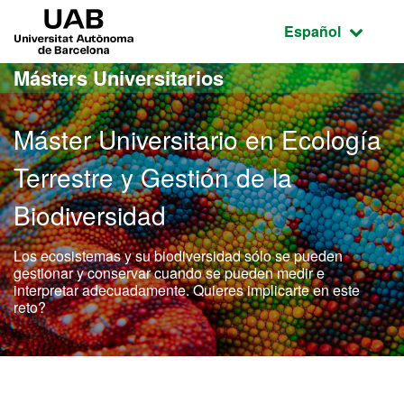
Acceso al contenido principal
Acceso a la navegación de la página
UAB Universitat Autònoma de Barcelona
Idioma seleccio
Español
Másters Universitarios
Máster Universitario en Ecología
Terrestre y Gestión de la
Biodiversidad
Los ecosistemas y su biodiversidad sólo se pueden
gestionar y conservar cuando se pueden medir e
interpretar adecuadamente. Quieres implicarte en este
reto?
Máster Oficial - Ecología 