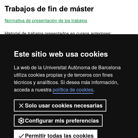
Trabajos de fin de máster
Normativa de presentación de los trabajos
Historial de trabajos presentados en cursos anteriores:
Curso 2008-2009
Curso 2009-2010
Este sitio web usa cookies
Curso 2010-2011
Curso 2011-2012
La web de la Universitat Autònoma de Barcelona
Curso 2014-2015
utiliza cookies propias y de terceros con fines
técnicos y analíticos. Si desea más información,
acceda a nuestra
política de cookies
.
Aviso legal
Protección de datos
Sobre el web
Solo usar cookies necesarias
Accesibilidad web
Mapa del web UAB
Configurar mis preferencias
2026 Universitat Autònoma de
Barcelona
Permitir todas las cookies