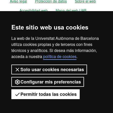
Aviso legal
Protección de datos
Sobre el web
Accesibilidad web
Mapa del web UAB
2026 Universitat Autònoma de
Este sitio web usa cookies
Barcelona
La web de la Universitat Autònoma de Barcelona
utiliza cookies propias y de terceros con fines
técnicos y analíticos. Si desea más información,
acceda a nuestra
política de cookies
.
Solo usar cookies necesarias
Configurar mis preferencias
Permitir todas las cookies
Tienes dudas?
Desplegar el menú móvil