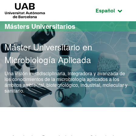
Acceso al contenido principal
Acceso a la navegación de la página
UAB Universitat Autònoma de Barcelona
Idioma seleccio
Español
Másters Universitarios
Máster Universitario en
Microbiología Aplicada
Una visión multidisciplinaria, integradora y avanzada de
los conocimientos de la microbiología aplicados a los
ámbitos ambiental, biotecnológico, industrial, molecular y
sanitario.
Máster Oficial - Microbiol