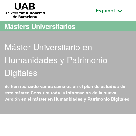
Acceso al contenido principal
Acceso a la navegación de la página
UAB Universitat Autònoma de Barcelona
Idioma seleccio
Español
Másters Universitarios
Máster Universitario en
Humanidades y Patrimonio
Digitales
Se han realizado varios cambios en el plan de estudios de
este máster. Consulta toda la información de la nueva
versión en el máster en
Humanidades y Patrimonio Digitales
Máster Oficial - Humanida