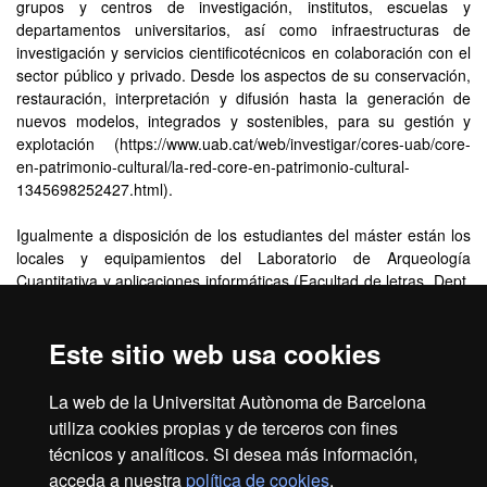
grupos y centros de investigación, institutos, escuelas y
departamentos universitarios, así como infraestructuras de
investigación y servicios cientificotécnicos en colaboración con el
sector público y privado. Desde los aspectos de su conservación,
restauración, interpretación y difusión hasta la generación de
nuevos modelos, integrados y sostenibles, para su gestión y
explotación (https://www.uab.cat/web/investigar/cores-uab/core-
en-patrimonio-cultural/la-red-core-en-patrimonio-cultural-
1345698252427.html).
Igualmente a disposición de los estudiantes del máster están los
locales y equipamientos del Laboratorio de Arqueología
Cuantitativa y aplicaciones informáticas (Facultad de letras. Dept.
de Prehistoria), especializado en análisis estadístico, sistemas de
información geográfica, visualización asistida por ordenador,
Este sitio web usa cookies
inteligencia artificial y simulación social. Por otro lado, la Facultad
de letras también pone a disposición del estudiantado el Servicio
de Tratamiento del Habla, especializado en grabación de
La web de la Universitat Autònoma de Barcelona
documentos sonoros, así como en el tratamiento y análisis de
utiliza cookies propias y de terceros con fines
datos acústicos grabados en sus instalaciones, disponiendo de
técnicos y analíticos. Si desea más información,
herramientas adecuadas para ello.
acceda a nuestra
política de cookies
.