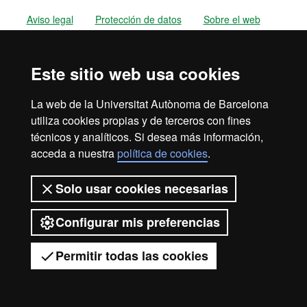
Aviso legal
Protección de datos
Sobre el web
Accesibilidad web
Mapa del web UAB
Este sitio web usa cookies
2026 Universitat Autònoma de
Barcelona
La web de la Universitat Autònoma de Barcelona
utiliza cookies propias y de terceros con fines
técnicos y analíticos. Si desea más información,
acceda a nuestra
política de cookies
.
Solo usar cookies necesarias
Configurar mis preferencias
Permitir todas las cookies
Tienes dudas?
Desplegar el menú móvil