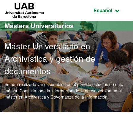
Acceso al contenido principal
Acceso a la navegación de la página
UAB Universitat Autònoma de Barcelona
Idioma seleccio
Español
Másters Universitarios
Máster Universitario en
Archivística y gestión de
documentos
Se han realizado varios cambios en el plan de estudios de este
máster. Consulta toda la información de la nueva versión en el
máster en
Archivística y Governanza de la Información
Máster Oficial - Archivíst