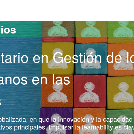
versitat Autònoma de Barcelona
rios
tario en Gestión de l
nos en las
s
balizada, en que la innovación y la capacidad
vos principales, impulsar la learnability es cla