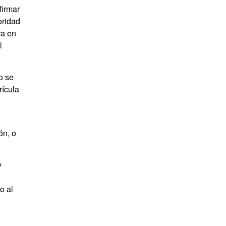
firmar
oridad
ra en
l
o se
rícula
ón, o
y
o al