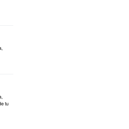
a,
a,
de tu