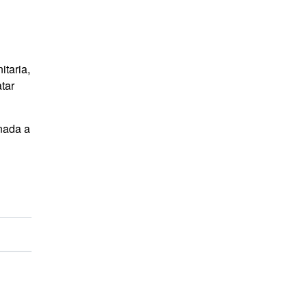
itaria,
tar
onada a