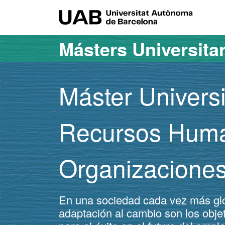
Acceso al contenido principal
Acceso a la navegación de la página
UAB Uni
Másters Universita
Máster Universi
Recursos Huma
Organizacione
En una sociedad cada vez más glo
adaptación al cambio son los objeti