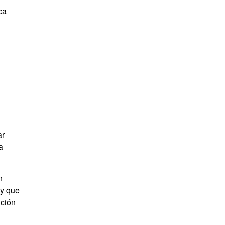
ca
ar
a
n
ay que
ición