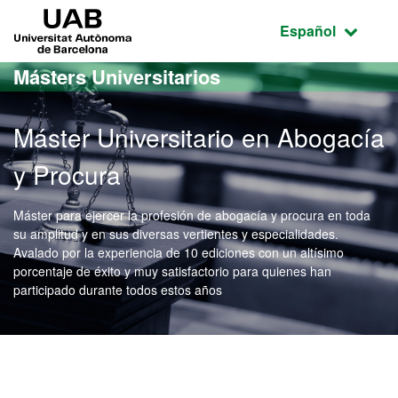
Acceso al contenido principal
Acceso a la navegación de la página
UAB Universitat Autònoma de Barcelona
Idioma seleccio
Español
Másters Universitarios
Máster Universitario en Abogacía
y Procura
Máster para ejercer la profesión de abogacía y procura en toda
su amplitud y en sus diversas vertientes y especialidades.
Avalado por la experiencia de 10 ediciones con un altísimo
porcentaje de éxito y muy satisfactorio para quienes han
participado durante todos estos años
Máster Oficial - Abogacía