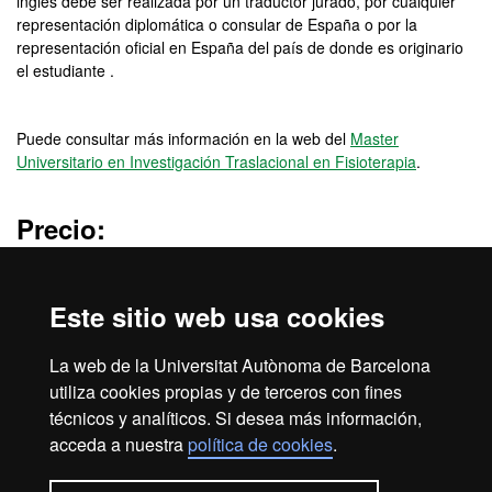
inglés debe ser realizada por un traductor jurado, por cualquier
representación diplomática o consular de España o por la
representación oficial en España del país de donde es originario
el estudiante .
Puede consultar más información en la web del
Master
Universitario en Investigación Traslacional en Fisioterapia
.
Precio:
6.940,20€
(curso 2026/2027)
Este sitio web usa cookies
Créditos:
La web de la Universitat Autònoma de Barcelona
60 ECTS
utiliza cookies propias y de terceros con fines
técnicos y analíticos. Si desea más información,
acceda a nuestra
política de cookies
.
Aviso legal
Protección de datos
Sobre el web