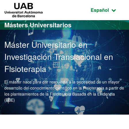
Acceso al contenido principal
Acceso a la navegación de la página
UAB Universitat Autònoma de Barcelona
Idioma seleccio
Español
Másters Universitarios
Máster Universitario en
Investigación Translacional en
Fisioterapia
El máster nace para dar respuesta a la necesidad de un mayor
desarrollo del conocimiento científico en la Fisioterapia a partir de
los planteamientos de la Fisioterapia Basada en la Evidencia
(FBE)