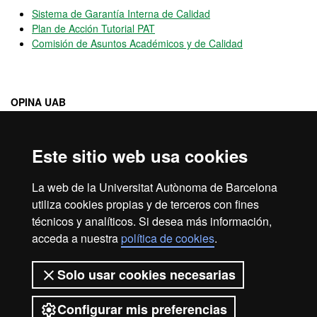
Sistema de Garantía Interna de Calidad
Plan de Acción Tutorial PAT
Comisión de Asuntos Académicos y de Calidad
OPINA UAB
Canal
abierto de participación que permite hacer llegar
sugerencias, quejas y felicitaciones sobre el funcionamiento de la
UAB
Este sitio web usa cookies
La web de la Universitat Autònoma de Barcelona
Programas de movilidad e intercambio de la UAB
utiliza cookies propias y de terceros con fines
técnicos y analíticos. Si desea más información,
acceda a nuestra
política de cookies
.
Aviso legal
Protección de datos
Sobre el web
Solo usar cookies necesarias
Accesibilidad web
Mapa del web UAB
Configurar mis preferencias
2026 Universitat Autònoma de