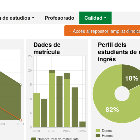
n de estudios
Profesorado
Calidad
» Accés al repositori ampliat d'indi
Dades de
Perfil dels
matrícula
estudiants de
25
ingrés
20
18%
15
10
82%
5
023
2024
0
Dones
2018
2020
2022
2024
Homes
Nombre total de matriculats