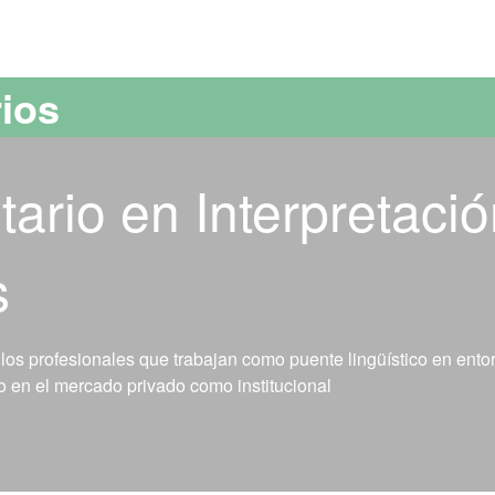
versitat Autònoma de Barcelona
rios
tario en Interpretaci
s
 los profesionales que trabajan como puente lingüístico en ento
to en el mercado privado como institucional