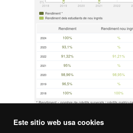
0%
2018
2019
2020
2021
2022
2
Rendiment *
Rendiment dels estudiants de nou ingrés
Rendiment
Rendiment nou ing
100%
%
2024
93,1%
%
2023
91,32%
91,21%
2022
95%
%
2021
98,96%
98,95%
2020
96,5%
%
2019
100%
100%
2018
* Rendiment = nombre de crèdits superats / crèdits matricula
Este sitio web usa cookies