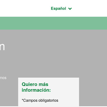
Idioma seleccionado:
Español
ón
rnos
Quiero más
información:
*Campos obligatorios