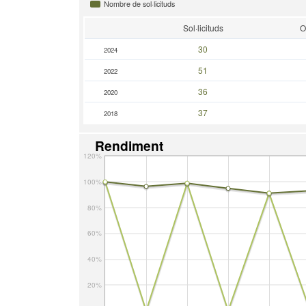
Nombre de sol·licituds
Sol·licituds
O
30
2024
51
2022
36
2020
37
2018
Rendiment
120%
100%
80%
60%
40%
20%