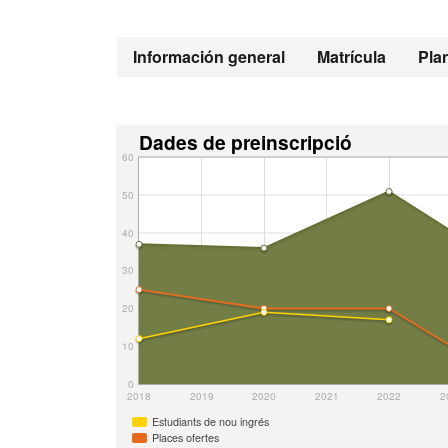
Información general
Matrícula
Pla
Dades de preinscripció
60
50
40
30
20
10
0
2018
2019
2020
2021
2022
2
Estudiants de nou ingrés
Places ofertes