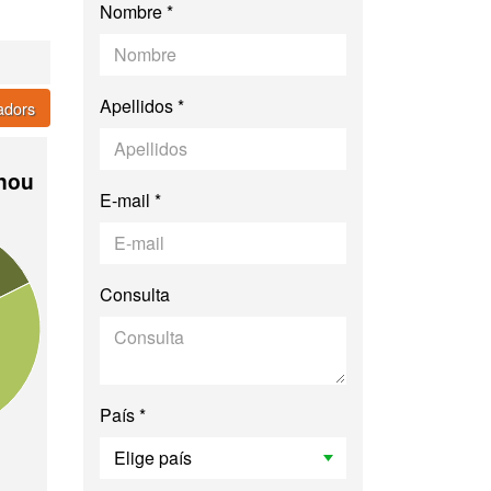
Nombre *
Apellidos *
cadors
 nou
E-mail *
Consulta
País *