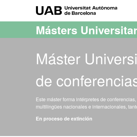
Acceso al contenido principal
Acceso a la navegación de la página
UAB Uni
Másters Universita
Máster Universi
de conferencia
Este máster forma intérpretes de conferencias,
multilingües nacionales e internacionales, tan
En proceso de extinción