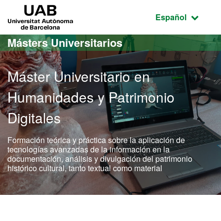
Acceso al contenido principal
Acceso a la navegación de la página
UAB Universitat Autònoma de Barcelona
Idioma seleccio
Español
Másters Universitarios
Máster Universitario en
Humanidades y Patrimonio
Digitales
Formación teórica y práctica sobre la aplicación de
tecnologías avanzadas de la información en la
documentación, análisis y divulgación del patrimonio
histórico cultural, tanto textual como material
Máster Oficial - Humanida