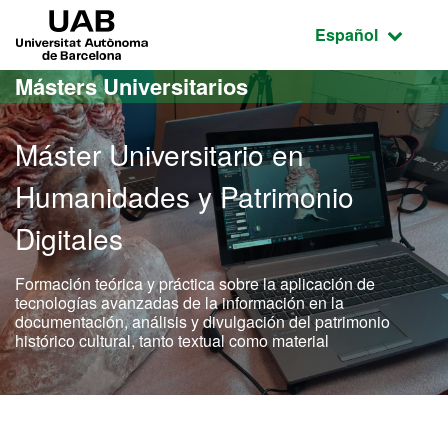
Acceso al contenido principal
Acceso a la navegación de la página
UAB Universitat Autònoma de Barcelona
Idioma seleccio
Español
Másters Universitarios
Máster Universitario en
Humanidades y Patrimonio
Digitales
Formación teórica y práctica sobre la aplicación de
tecnologías avanzadas de la información en la
documentación, análisis y divulgación del patrimonio
histórico cultural, tanto textual como material
Máster Oficial - Humanida