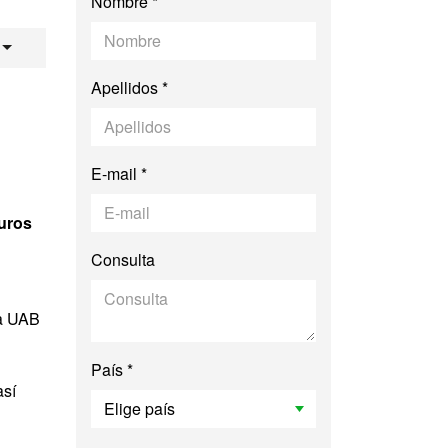
Nombre *
es de Asia Oriental
Apellidos *
E-mail *
euros
Consulta
la UAB
País *
así