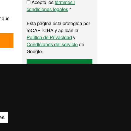
Acepto los
términos i
condiciones legales
*
r qué
Esta página está protegida por
reCAPTCHA y aplican la
Política de Privacidad
y
Condiciones del servicio
de
Google.
Enviar
pa del web UAB
es