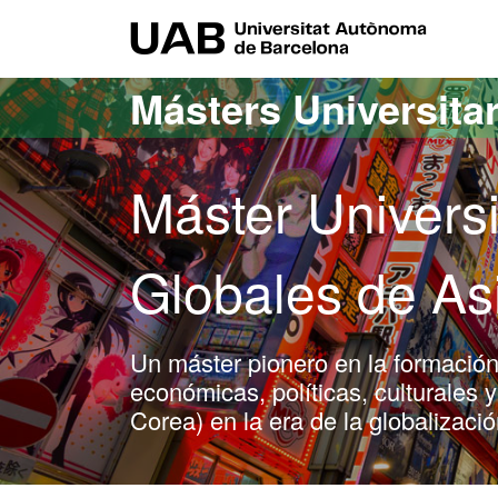
Acceso al contenido principal
Acceso a la navegación de la página
UAB Uni
Másters Universita
Máster Universi
Globales de Asi
Un máster pionero en la formación
económicas, políticas, culturales 
Corea) en la era de la globalizaci