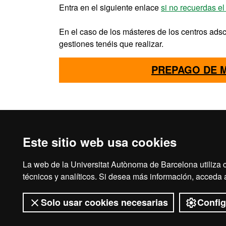
Entra en el siguiente enlace
si no recuerdas el
En el caso de los másteres de los centros adsc
gestiones tenéis que realizar.
PREPAGO DE M
Este sitio web usa cookies
La web de la Universitat Autònoma de Barcelona utiliza c
Aviso legal
Prot
técnicos y analíticos. Si desea más información, acceda
Solo usar cookies necesarias
Config