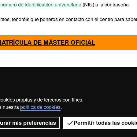
 número de identificación universitario
(NIU) o la contraseña
ritos, tendréis que poneros en contacto con el centro para sabe
ATRÍCULA DE MÁSTER OFICIAL
ookies propias y de terceros con fines
ección de datos
Sobre el web
Accesibilidad web
Ma
 a nuestra
política de cookies
.
2026 Universitat Autònoma de Barcelona
urar mis preferencias
Permitir todas las cooki