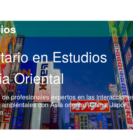
versitat Autònoma de Barcelona
rios
tario en Estudios
a Oriental
 de profesionales expertos en las interaccione
y ambientales con Asia oriental (China, Japón,
ón