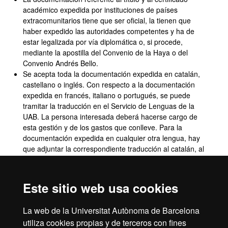
académico expedida por instituciones de países
extracomunitarios tiene que ser oficial, la tienen que
haber expedido las autoridades competentes y ha de
estar legalizada por vía diplomática o, si procede,
mediante la apostilla del Convenio de la Haya o del
Convenio Andrés Bello.
Se acepta toda la documentación expedida en catalán,
castellano o inglés. Con respecto a la documentación
expedida en francés, italiano o portugués, se puede
tramitar la traducción en el Servicio de Lenguas de la
UAB. La persona interesada deberá hacerse cargo de
esta gestión y de los gastos que conlleve. Para la
documentación expedida en cualquier otra lengua, hay
que adjuntar la correspondiente traducción al catalán, al
castellano o al inglés, efectuada por un traductor jurado,
por cualquier representación diplomática o consular del
Estado español en el extranjero, o por la representación
Este sitio web usa cookies
diplomática o consular en España del país del que es
nacional la persona solicitante.
La web de la Universitat Autònoma de Barcelona
utiliza cookies propias y de terceros con fines