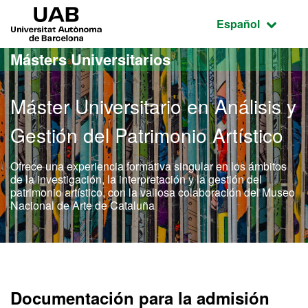
Acceso al contenido principal
Acceso a la navegación de la página
UAB Universitat Autònoma de Barcelona
Idioma seleccio
Español
Másters Universitarios
Máster Universitario en Análisis y
Gestión del Patrimonio Artístico
Ofrece una experiencia formativa singular en los ámbitos
de la investigación, la interpretación y la gestión del
patrimonio artístico, con la valiosa colaboración del Museo
Nacional de Arte de Cataluña
Máster Oficial - Análisis 
Documentación para la admisión