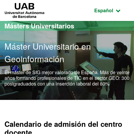
Acceso al contenido principal
Acceso a la navegación de la página
UAB Universitat Autònoma de Barcelona
Idioma seleccio
Español
Másters Universitarios
Máster Universitario en
Geoinformación
El máster de SIG mejor valorado de España. Más de veinte
años formando profesionales de TIC en el sector GEO: 300
postgraduados con una inserción laboral del 80%
Máster Oficial - Geoinfor
Calendario de admisión del centro
docente