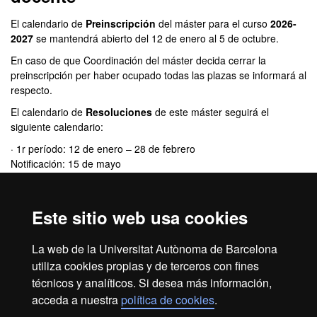
El calendario de
Preinscripción
del máster para el curso
2026-
2027
se mantendrá abierto del 12 de enero al 5 de octubre.
En caso de que Coordinación del máster decida cerrar la
preinscripción per haber ocupado todas las plazas se informará al
respecto.
El calendario de
Resoluciones
de este máster seguirá el
siguiente calendario:
· 1r período: 12 de enero – 28 de febrero
Notificación: 15 de mayo
· 2º período: 1 de marzo – 30 de junio
Notificación: 25 de julio
Este sitio web usa cookies
· Período extraordinario (siempre que haya disponibilidad de
plazas): 1 de julio - 5 de octubre
La web de la Universitat Autònoma de Barcelona
Notificación: 8 de octubre
utiliza cookies propias y de terceros con fines
técnicos y analíticos. Si desea más información,
acceda a nuestra
política de cookies
.
Aviso legal
Protección de datos
Sobre el web