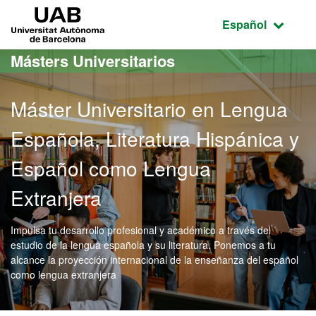
Acceso al contenido principal
Acceso a la navegación de la página
UAB Universitat Autònoma de Barcelona
Idioma seleccio
Español
Másters Universitarios
Máster Universitario en Lengua
Española, Literatura Hispánica y
Español como Lengua
Extranjera
Impulsa tu desarrollo profesional y académico a través del
estudio de la lengua española y su literatura. Ponemos a tu
alcance la proyección internacional de la enseñanza del español
como lengua extranjera