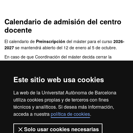
Máster Oficial - Lengua E
Calendario de admisión del centro
docente
El calendario de
Preinscripción
del máster para el curso
2026-
2027
se mantendrá abierto del 12 de enero al 5 de octubre.
En caso de que Coordinación del máster decida cerrar la
preinscripción per haber ocupado todas las plazas se informará al
respecto.
Este sitio web usa cookies
El calendario de
Resoluciones
de este máster seguirá el
siguiente calendario:
La web de la Universitat Autònoma de Barcelona
Durante la segunda quincena de cada mes se hará pública la
utiliza cookies propias y de terceros con fines
resolución de todas las solicitudes presentadas durante el mes
anterior, exceptuando el mes de agosto, en que no se efectuará
técnicos y analíticos. Si desea más información,
ninguna resolución y las solicitudes de julio se resolverán en
acceda a nuestra
política de cookies
.
septiembre.
Solo usar cookies necesarias