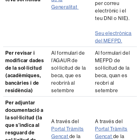
per correu
Generalitat
electrònic i el
teu DNI o NIE).
Seu electrònica
del MEFPD.
Per revisar i
Al formulari de
Al formulari del
modificar dades
l’AGAUR de
MEFPD de
de la sol·licitud
sol·licitud de la
sol·licitud de la
(acadèmiques,
beca, que es
beca, quan es
bancàries i de
reobrirà al
reobri al
residència)
setembre
setembre
Per adjuntar
documentació a
la sol·licitud (la
A través del
A través del
que s’indica al
Portal Tràmits
Portal Tràmits
resguard de
Gencat
de la
Gencat
de la