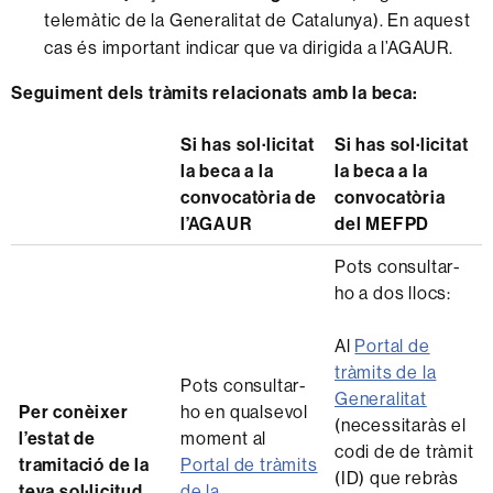
telemàtic de la Generalitat de Catalunya). En aquest
cas és important indicar que va dirigida a l’AGAUR.
Seguiment dels tràmits relacionats amb la beca:
Si has sol·licitat
Si has sol·licitat
la beca a la
la beca a la
convocatòria de
convocatòria
l’AGAUR
del MEFPD
Pots consultar-
ho a dos llocs:
Al
Portal de
tràmits de la
Pots consultar-
Generalitat
Per conèixer
ho en qualsevol
(necessitaràs el
l’estat de
moment al
codi de de tràmit
tramitació de la
Portal de tràmits
(ID) que rebràs
teva sol·licitud
de la