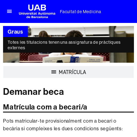
Facultat de Medicina
Prem
UAB
per
Universitat
desplegar
Graus
Autònoma
el
de
menú
Totes les titulacions tenen una assignatura de pràctiques
Barcelona
externes
de
Facultat
de
Medicina
Desplegar
MATRÍCULA
la
navegació
Demanar beca
Matrícula com a becari/a
Pots matricular-te provisionalment com a becari o
becària si compleixes les dues condicions següents: