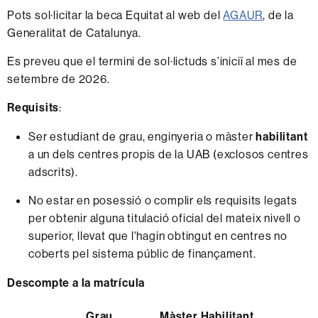
Pots sol·licitar la beca Equitat al web del
AGAUR
, de la
Generalitat de Catalunya.
Es preveu que el termini de sol·lictuds s’iniciï al mes de
setembre de 2026.
Requisits
:
Ser estudiant de grau, enginyeria o màster
habilitant
a un dels centres propis de la UAB (exclosos centres
adscrits).
No estar en posessió o complir els requisits legats
per obtenir alguna titulació oficial del mateix nivell o
superior, llevat que l'hagin obtingut en centres no
coberts pel sistema públic de finançament.
Descompte a la matrícula
Grau
Màster Habilitant