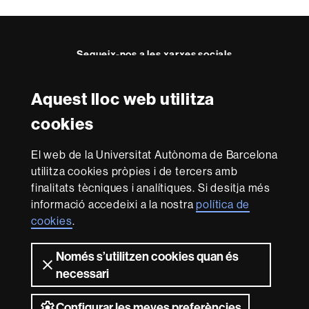
a
c
t
Segueix-nos a les xarxes socials
e
Aquest lloc web utilitza
Reconeixement internacional de l'excel·lència
cookies
HR
Excellence
El web de la Universitat Autònoma de Barcelona
in
utilitza cookies pròpies i de tercers amb
Research
Amb el finançament de
-
finalitats tècniques i analítiques. Si desitja més
Euraxess
informació accedeixi a la nostra
política de
cookies
.
Sobre
Només s’utilitzen cookies quan és
aquest
necessari
web
Avís legal
Protecció de dades
Sobre el
web
Accessibilitat web
Mapa del web UAB
Configurar les meves preferències