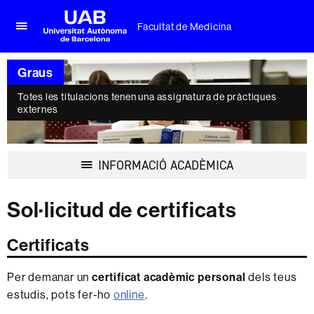
Facultat de Medicina
Prem
UAB
per
Universitat
desplegar
Graus
Autònoma
el
de
menú
Totes les titulacions tenen una assignatura de pràctiques
Barcelona
externes
de
Facultat
de
Medicina
Desplegar
INFORMACIÓ ACADÈMICA
la
navegació
Sol·licitud de certificats
Certificats
Per demanar un
certificat
acadèmic personal
dels teus
estudis, pots fer-ho
online
.