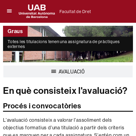
Facultat de Dret
Prem
UAB
per
Universitat
desplegar
Graus
Autònoma
el
de
menú
Totes les titulacions tenen una assignatura de pràctiques
Barcelona
de
externes
Facultat
de
Dret
Desplegar
AVALUACIÓ
la
navegació
En què consisteix l'avaluació?
Procés i convocatòries
L'avaluació consisteix a valorar l'assoliment dels
objectius formatius d'una titulació a partir dels criteris
que es marquen per a cada assignatura. S'entén com un