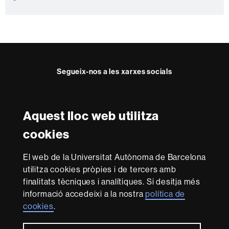
t
e
Segueix-nos a les xarxes socials
Twitter
YouTube
Instagram
LinkedIn
Facultat
UAB
Aquest lloc web utilitza
Reconeixement internacional de l'excel·lència
Dret
cookies
HR
Excellence
El web de la Universitat Autònoma de Barcelona
in
Research
utilitza cookies pròpies i de tercers amb
-
Amb el finançament de
finalitats tècniques i analítiques. Si desitja més
Euraxess
informació accedeixi a la nostra
política de
cookies
.
Sobre