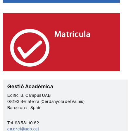
C
Gestió Acadèmica
o
Edifici B, Campus UAB
08193 Bellaterra (Cerdanyola del Vallès)
n
Barcelona - Spain
t
a
Tel. 93 581 10 62
c
ga.dret@uab.cat