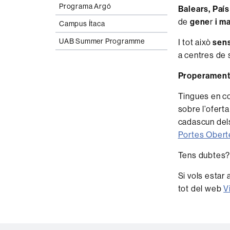
Programa Argó
Balears, País
de
gene
r
i ma
Campus Ítaca
UAB Summer Programme
I tot això
sens
a centres de s
Properament 
Tingues en c
sobre l’ofert
cadascun dels
Portes Obert
Tens dubtes?
Si vols estar 
tot del web
V