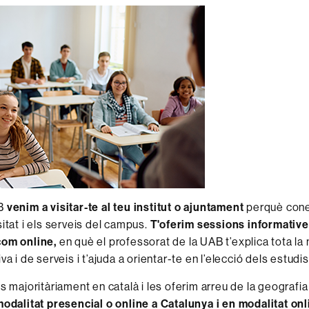
AB
venim a visitar-te al teu institut o ajuntament
perquè coneg
sitat i els serveis del campus.
T'oferim
sessions informative
com online,
en què el professorat de la UAB t’explica tota la
va i de serveis i t’ajuda a orientar-te en l’elecció dels estudis
s majoritàriament en català i les oferim arreu de la geografia
odalitat presencial o online a Catalunya i en modalitat onli