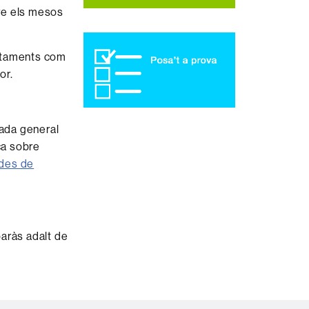
tre els mesos
juntaments com
or.
ada general
ca sobre
des de
baràs adalt de