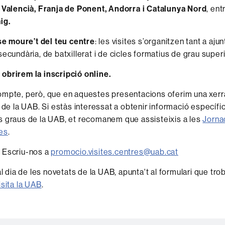
 Valencià, Franja de Ponent, Andorra i Catalunya Nord
, en
ig.
e moure’t del teu centre
: les visites s’organitzen tant a a
ecundària, de batxillerat i de cicles formatius de grau superi
obrirem la inscripció online.
ompte, però, que en aquestes presentacions oferim una xerr
a de la UAB. Si estàs interessat a obtenir informació específi
 graus de la UAB, et recomanem que assisteixis a les
Jorna
es
.
 Escriu-nos a
promocio.visites.centres@uab.cat
al dia de les novetats de la UAB, apunta't al formulari que tro
isita la UAB
.