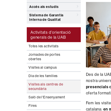
Accés als estudis
Sistema de Garantia
Interna de Qualitat
Activitats d'orientació
generals de la UAB
Totes les activitats
Jornades de portes
obertes
Visites al campus
Des de la U
Dia de les famílies
nostra univer
Visites als centres de
presencials 
secundària
oferta formati
Saló de l'Ensenyament
Fem les visite
Fires
catalana:
en m