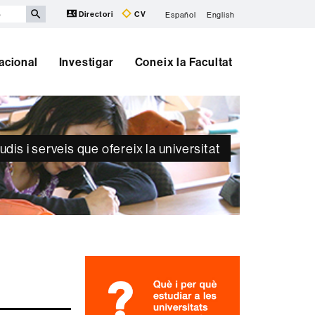
Directori
CV
Español
English
nacional
Investigar
Coneix la Facultat
dis i serveis que ofereix la universitat
Informació
complementària