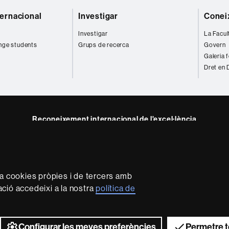
ternacional
Investigar
Coneix
Investigar
La Facul
nge students
Grups de recerca
Govern
Galeria 
Dret en 
Reconeixement internacional de l'excel·lència
HR
m
dIn
Excellence
in
Research
za cookies pròpies i de tercers amb
-
mació accedeixi a la nostra
política de
Euraxess
rotecció de dades
Sobre el web
Accessibilitat web
Mapa 
2026 Universitat Autònoma de Barcelona
Configurar les meves preferències
Permetre t