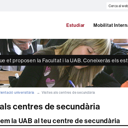
Cerca
al
web
Estudiar
Mobilitat Inter
que et proposen la Facultat i la UAB. Coneixeràs els estu
rientació universitària
Visites als centres de secundària
 als centres de secundària
uem la UAB al teu centre de secundària