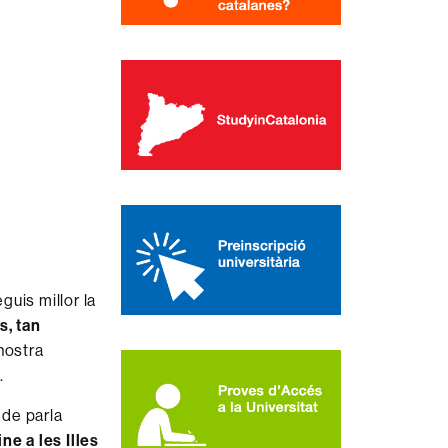
uis millor la
s, tan
 nostra
.
 de parla
ne a les Illes