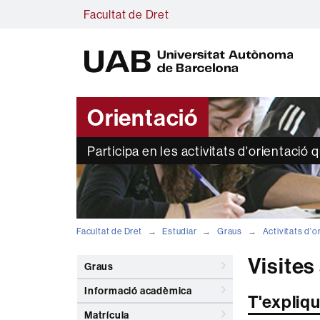
Facultat de Dret
U
A
B
Orientació
Participa en les activitats d'orientació 
Facultat de Dret
Estudiar
Graus
Activitats d'o
Visites
Graus
Informació acadèmica
T'expliq
Matrícula