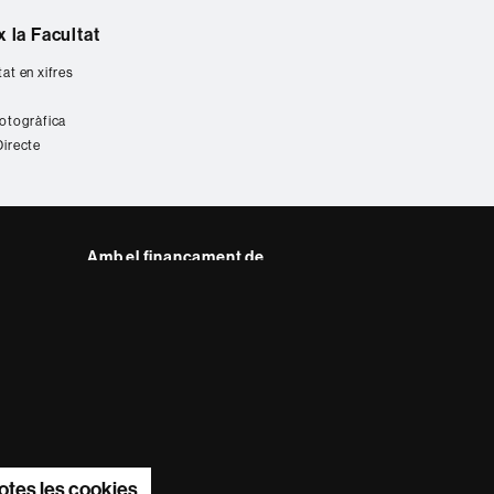
 la Facultat
tat en xifres
fotogràfica
Directe
Amb el finançament de
del web UAB
otes les cookies