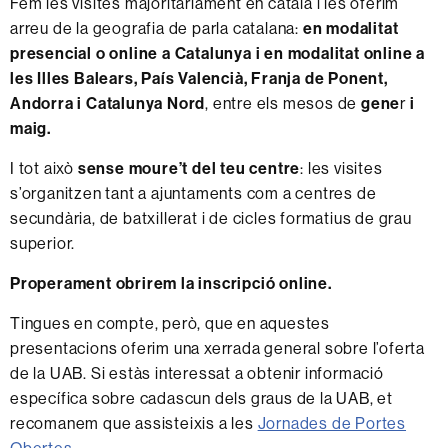
Fem les visites majoritàriament en català i les oferim
arreu de la geografia de parla catalana:
en modalitat
presencial o online a Catalunya i en modalitat online a
les Illes Balears, País Valencià, Franja de Ponent,
Andorra i Catalunya Nord
, entre els mesos de
gene
r
i
maig.
I tot això
sense moure’t del teu centre
: les visites
s’organitzen tant a ajuntaments com a centres de
secundària, de batxillerat i de cicles formatius de grau
superior.
Properament obrirem la inscripció online.
Tingues en compte, però, que en aquestes
presentacions oferim una xerrada general sobre l’oferta
de la UAB. Si estàs interessat a obtenir informació
específica sobre cadascun dels graus de la UAB, et
recomanem que assisteixis a les
Jornades de Portes