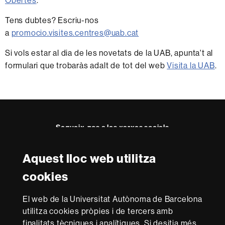
Obertes
.
Tens dubtes? Escriu-nos
a
promocio.visites.centres@uab.cat
Si vols estar al dia de les novetats de la UAB, apunta't al
formulari que trobaràs adalt de tot del web
Visita la UAB
.
Segueix-nos a les xarxes socials
Aquest lloc web utilitza
Reconeixement internacional de l'excel·lència
cookies
HR
Excellence
El web de la Universitat Autònoma de Barcelona
in
Research
utilitza cookies pròpies i de tercers amb
-
Amb el finançament de
finalitats tècniques i analítiques. Si desitja més