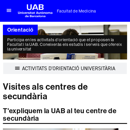
Facultat de Medicina
Prem
UAB
per
Universitat
desplegar
Orientació
Autònoma
el
de
menú
Participa en les activitats d'orientació que et proposen la
Barcelona
de
Facultat i la UAB. Coneixeràs els estudis i serveis que ofereix
Facultat
la universitat
de
Medicina
Despleg
ACTIVITATS D'ORIENTACIÓ UNIVERSITÀRIA
la
navegac
Visites als centres de
secundària
T'expliquem la UAB al teu centre de
secundària