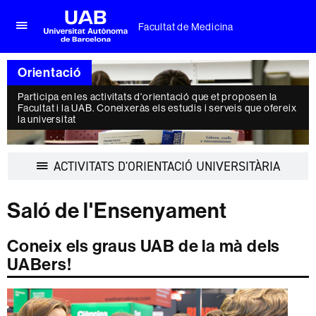
Facultat de Medicina
Prem
UAB
per
Universitat
desplegar
Orientació
Autònoma
el
de
menú
Participa en les activitats d'orientació que et proposen la
Barcelona
de
Facultat i la UAB. Coneixeràs els estudis i serveis que ofereix
Facultat
la universitat
de
Medicina
Despleg
ACTIVITATS D'ORIENTACIÓ UNIVERSITÀRIA
la
navegac
Saló de l'Ensenyament
Coneix els graus UAB de la mà dels
UABers!