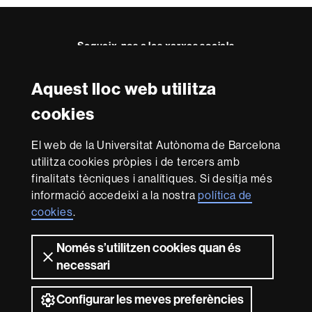
Segueix-nos a les xarxes socials
Aquest lloc web utilitza
Reconeixement internacional de l'excel·lència
cookies
HR
Excellence
El web de la Universitat Autònoma de Barcelona
in
Research
utilitza cookies pròpies i de tercers amb
-
Amb el finançament de
finalitats tècniques i analítiques. Si desitja més
Euraxess
informació accedeixi a la nostra
política de
cookies
.
Sobre
Només s’utilitzen cookies quan és
aquest
necessari
web
Avís legal
Protecció de dades
Sobre el
web
Accessibilitat web
Mapa del web UAB
Configurar les meves preferències