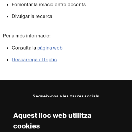
Fomentar la relació entre docents
Divulgar la recerca
Per a més informació:
Consulta la
pàgina web
Descarrega el tríptic
Segueix-nos a les xarxes socials
Aquest lloc web utilitza
Reconeixement internacional de l'excel·lència
cookies
HR