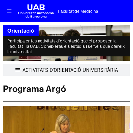
Facultat de Medicina
Prem
UAB
per
Universitat
desplegar
Orientació
Autònoma
el
de
menú
Participa en les activitats d'orientació que et proposen la
Barcelona
Facultat i la UAB. Coneixeràs els estudis i serveis que ofereix
de
la universitat
Facultat
de
Medicina
Despleg
ACTIVITATS D'ORIENTACIÓ UNIVERSITÀRIA
la
navegac
Programa Argó