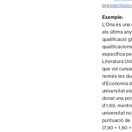
preinscripci
Exemple:
L'Ona és una 
els últims any
qualificació 
qualificacions
específica pe
Literatura Un
que vol cursar
només les due
d'Economia de
universitat e
donat una pond
d'1,60, mentr
universitat no
puntuació de 
(7,90 + 1,60 +