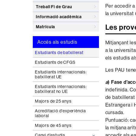
Per accedir a 
Treball Fi de Grau
la universitat
Informació acadèmica
Les prov
Matrícula
Accés als estudis
Mitjançant le
a la universit
Estudiants de batxillerat
els estudis al
Estudiants de CFGS
Les PAU tene
Estudiants internacionals:
batxillerat UE
a
) Fase d'acc
Estudiants internacionals:
indefinida. C
batxillerat no UE
de batxillerat
Majors de 25 anys
Estrangera i H
Acreditació d'experiència
cursada.
laboral
Puntuació: ca
Majors de 45 anys
la mitjana ar
accedir als es
Canvi d'estudis