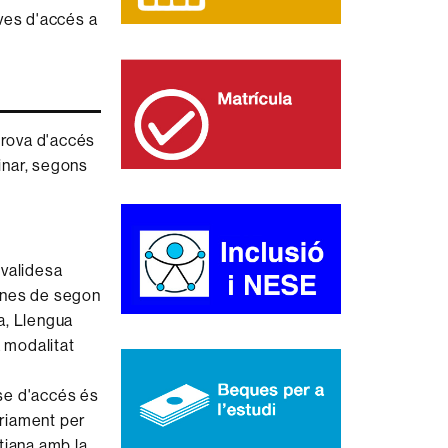
oves d'accés a
prova d'accés
minar, segons
 validesa
munes de segon
ra, Llengua
a modalitat
ase d'accés és
òriament per
itjana amb la