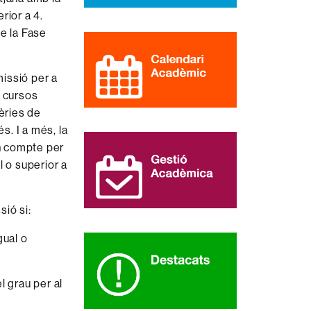
rior a 4.
de la Fase
missió per a
s cursos
èries de
s. I a més, la
n compte per
l o superior a
sió si:
gual o
l grau per al