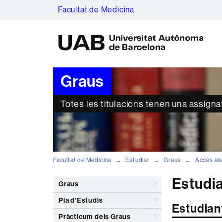
Facultat de Medicina
U
A
B
Graus
Totes les titulacions tenen una assign
Facultat de Medicina
Estudiar
Graus
Accés als
Estudia
Graus
Pla d'Estudis
Estudiant
Pràcticum dels Graus