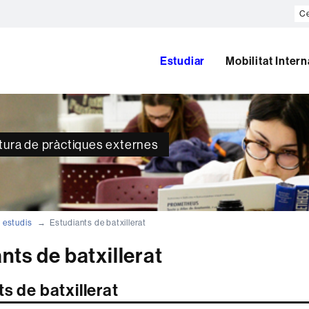
Ce
al
we
Estudiar
Mobilitat Inter
atura de pràctiques externes
 estudis
Estudiants de batxillerat
nts de batxillerat
s de batxillerat