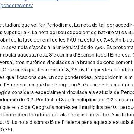
o/ponderacions/
estudiant que vol fer Periodisme. La nota de tall per accedir-
s superior a 7. La nota del seu expedient de batxillerat és 8,2
global de la fase general de les PAU ha estat de 7,46. Amb a
 la seva nota d'accés a la universitat és de 7,90. Es presenta
r apujar aquesta nota. S'examina d'Economia de l'Empresa, 
iversal, tres matèries vinculades a la branca de coneixement
. Obté unes qualificacions de 8, 7,5 i 6. D'aquestes, li tindr
s qualificacions que, un cop ponderades, proporcionin la mil
 l'Empresa, en què ha obtingut un 8, és una de les matèries
legida considera especialment vinculada als estudis de Period
eració de 0,2. Per tant, el 8 se li multiplica per 0,2 amb un 
e que el 7,5 de Geografia només se li multiplica per 0,1 perqu
 la considera tan idònia per als estudis que vol fer. Això li dó
0,75. La nota d'admissió de l'Helena per a aquests estudis 
 0,75).