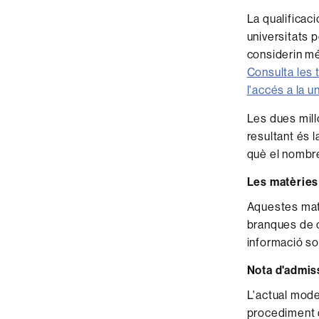
La qualificac
universitats 
considerin mé
Consulta les 
l'accés a la u
Les dues mill
resultant és l
què el nombre
Les matèries
Aquestes matè
branques de c
informació s
Nota d'admis
L'actual model
procediment d