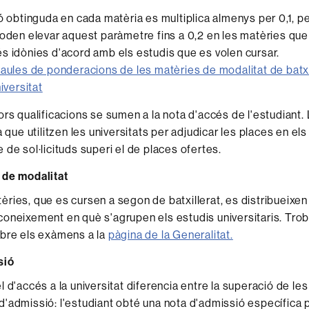
ió obtinguda en cada matèria es multiplica almenys per 0,1, p
poden elevar aquest paràmetre fins a 0,2 en les matèries que
s idònies d'acord amb els estudis que es volen cursar.
taules de ponderacions de les matèries de modalitat de batxi
niversitat
ors qualificacions se sumen a la nota d'accés de l'estudiant.
a que utilitzen les universitats per adjudicar les places en el
 de sol·licituds superi el de places ofertes.
 de modalitat
ries, que es cursen a segon de batxillerat, es distribueixen 
oneixement en què s'agrupen els estudis universitaris. Trob
obre els exàmens a la
pàgina de la Generalitat.
sió
 d'accés a la universitat diferencia entre la superació de les
'admissió: l'estudiant obté una nota d'admissió específica 