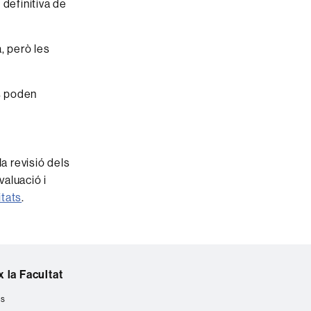
 definitiva de
, però les
s poden
a revisió dels
valuació i
itats
.
 la Facultat
es