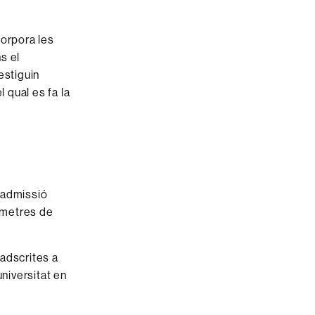
corpora les
s el
estiguin
 qual es fa la
'admissió
metres de
adscrites a
universitat en