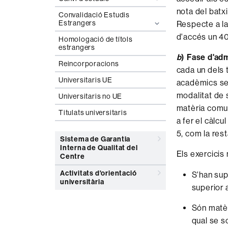
nota del batxi
Convalidació Estudis
Estrangers
Respecte a la 
d'accés un 40 
Homologació de títols
estrangers
b
) Fase d'ad
Reincorporacions
cada un dels t
Universitaris UE
acadèmics seg
modalitat de s
Universitaris no UE
matèria comu
Titulats universitaris
a fer el càlcu
5, com la res
Sistema de Garantia
Interna de Qualitat del
Els exercicis
Centre
Activitats d'orientació
S'han sup
universitària
superior 
Són matèr
qual se so