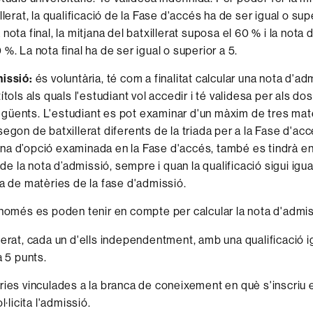
llerat, la qualificació de la Fase d'accés ha de ser igual o supe
nota final, la mitjana del batxillerat suposa el 60 % i la nota 
%. La nota final ha de ser igual o superior a 5.
missió:
és voluntària, té com a finalitat calcular una nota d'ad
ítols als quals l'estudiant vol accedir i té validesa per als do
üents. L'estudiant es pot examinar d'un màxim de tres mat
egon de batxillerat diferents de la triada per a la Fase d'accé
na d’opció examinada en la Fase d'accés, també es tindrà e
l de la nota d’admissió, sempre i quan la qualificació sigui igua
ta de matèries de la fase d'admissió.
 només es poden tenir en compte per calcular la nota d'admis
erat, cada un d'ells independentment, amb una qualificació i
a 5 punts.
ies vinculades a la branca de coneixement en què s'inscriu e
l·licita l'admissió.