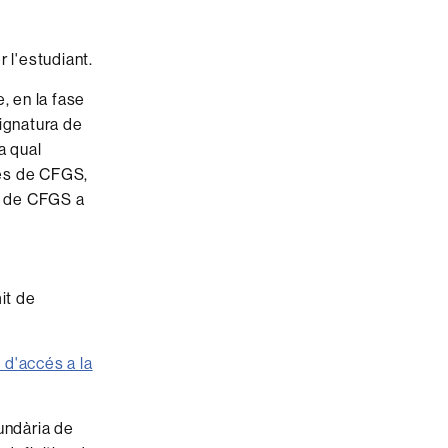
 l'estudiant.
, en la fase
signatura de
a qual
mnes de CFGS,
ls de CFGS a
mit de
 d'accés a la
undària de