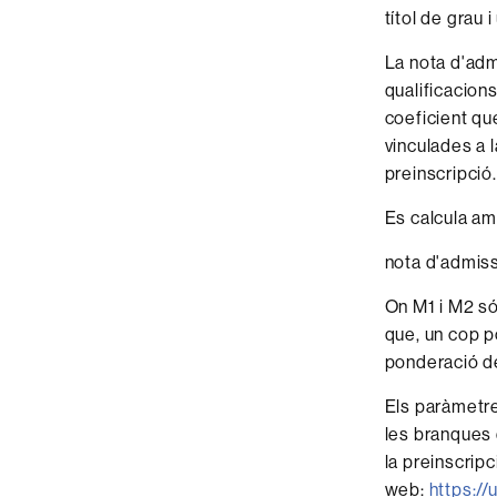
títol de grau i
La nota d'adm
qualificacion
coeficient qu
vinculades a l
preinscripció.
Es calcula am
nota d'admiss
On M1 i M2 só
que, un cop p
ponderació de
Els paràmetre
les branques d
la preinscripc
web:
https://