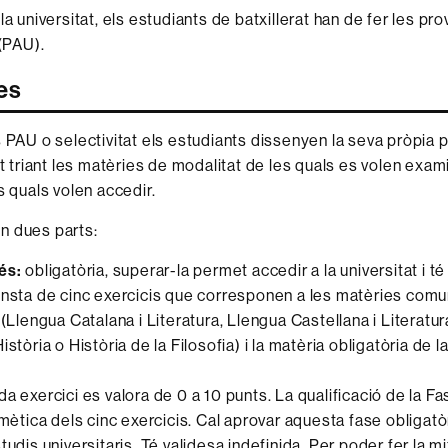
la universitat, els estudiants de batxillerat han de fer les pr
 (PAU).
es
s PAU o selectivitat els estudiants dissenyen la seva pròpia 
at triant les matèries de modalitat de les quals es volen exa
s quals volen accedir.
n dues parts:
és:
obligatòria, superar-la permet accedir a la universitat i té
onsta de cinc exercicis que corresponen a les matèries co
 (Llengua Catalana i Literatura, Llengua Castellana i Literatu
istòria o Història de la Filosofia) i la matèria obligatòria de l
da exercici es valora de 0 a 10 punts. La qualificació de la F
itmètica dels cinc exercicis. Cal aprovar aquesta fase obligat
tudis universitaris. Té validesa indefinida. Per poder fer la m