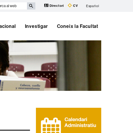
rca
Directori
CV
Español
b
nacional
Investigar
Coneix la Facultat
Informació
complementària