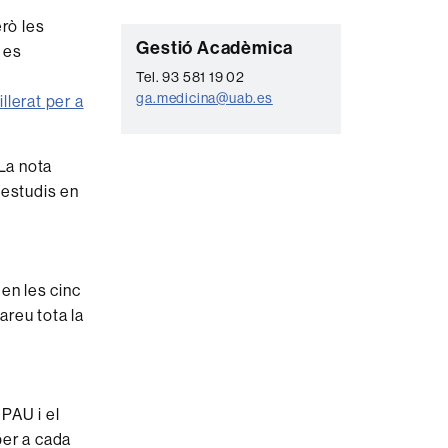
erò les
C
Gestió Acadèmica
 es
o
Tel. 93 581 19 02
ga.medicina@uab.es
llerat per a
n
t
a
 La nota
s estudis en
c
t
e
en les cinc
areu tota la
 PAU i el
per a cada