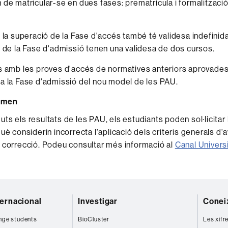
 de matricular-se en dues fases: prematrícula i formalització
, la superació de la Fase d'accés també té validesa indefinida
s de la Fase d'admissió tenen una validesa de dos cursos.
ts amb les proves d'accés de normatives anteriors aprovade
a la Fase d'admissió del nou model de les PAU.
xamen
s els resultats de les PAU, els estudiants poden sol·licitar l
uè considerin incorrecta l'aplicació dels criteris generals d'a
 correcció. Podeu consultar més informació al
Canal Univers
ternacional
Investigar
Coneix
nge students
BioCluster
Les xifr