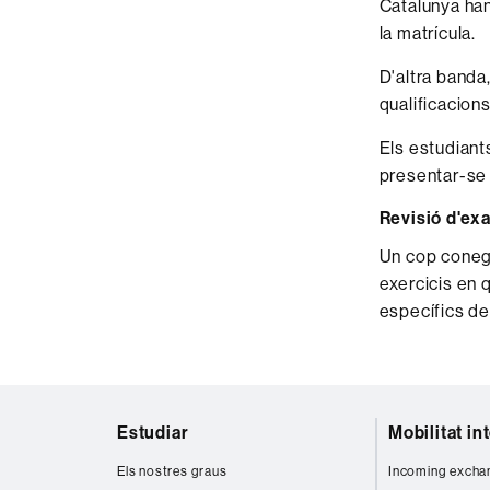
Catalunya han
la matrícula.
D'altra banda
qualificacion
Els estudian
presentar-se 
Revisió d'e
Un cop conegut
exercicis en q
específics de
Mapa
Estudiar
Mobilitat in
web
Els nostres graus
Incoming excha