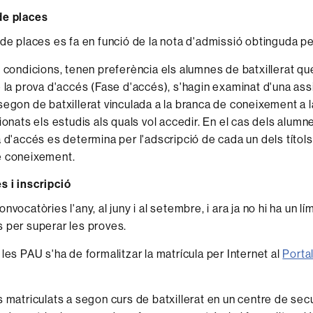
de places
 de places es fa en funció de la nota d'admissió obtinguda per
e condicions, tenen preferència els alumnes de batxillerat que
e la prova d'accés (Fase d'accés), s'hagin examinat d'una as
segon de batxillerat vinculada a la branca de coneixement a l
cionats els estudis als quals vol accedir. En el cas dels alu
a d'accés es determina per l'adscripció de cada un dels títo
e coneixement.
 i inscripció
nvocatòries l'any, al juny i al setembre, i ara ja no hi ha un lí
 per superar les proves.
les PAU s'ha de formalitzar la matrícula per Internet al
Portal
s matriculats a segon curs de batxillerat en un centre de sec