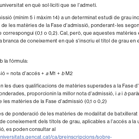
 universitat en què sol·liciti que se l'admeti.
issió (mínim 5 i màxim 14) a un determinat estudi de grau in
s de les matèries de la Fase d'admissió, ponderant-les segon
e correspongui (0,1 o 0,2). Cal, però, que aquestes matèries 
a branca de coneixement en què s'inscriu el títol de grau en el
b la fórmula:
ió = nota d'accés +
a
M1 +
b
M2
n les dues qualificacions de matèries superades a la Fase d
onderades, proporcionin la millor nota d'admissió, i
a
i
b
parà
 les matèries de la Fase d'admissió (0,1 o 0,2)
s de ponderació de les matèries de modalitat de batxillerat 
e coneixement dels títols de grau, aplicables a l'accés a la 
ió, es poden consultar al
universitats.gencat.cat/ca/preinscripcions/sobre-