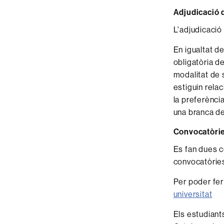
Adjudicació 
L'adjudicació
En igualtat d
obligatòria d
modalitat de 
estiguin rela
la preferènci
una branca d
Convocatòries
Es fan dues co
convocatòries
Per poder fer 
universitat
Els estudiant