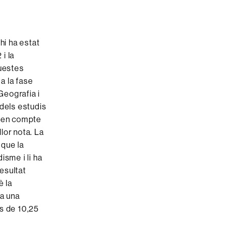
hi ha estat
 i la
questes
 a la fase
Geografia i
 dels estudis
an en compte
lor nota. La
 que la
isme i li ha
resultat
è la
na una
és de 10,25