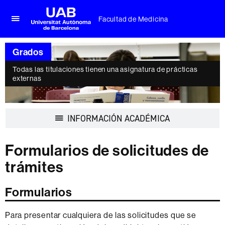
Facultad de Medicina
Clica
UAB
aquí
Universitat
para
Grados
Autònoma
desplegar
de
el
Todas las titulaciones tienen una asignatura de prácticas
Barcelona
externas
menú
de
Facultad
de
Desplegar
INFORMACIÓN ACADÉMICA
Medicina
la
navegación
Formularios de solicitudes de
trámites
Formularios
Para presentar cualquiera de las solicitudes que se