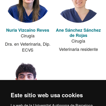
Nuria Vizcaíno Reves
Ane Sánchez Sánchez
de Rojas
Cirugía
Cirugía
Dra. en Veterinaria, Dip.
Veterinaria residente
ECVS
Este sitio web usa cookies
La web de la Universitat Autònoma de Barcelona