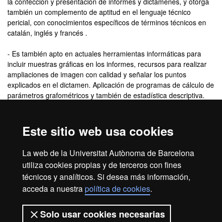
la confección y presentación de informes y dictámenes, y otorga
también un complemento de aptitud en el lenguaje técnico
pericial, con conocimientos específicos de términos técnicos en
catalán, inglés y francés .
- Es también apto en actuales herramientas informáticas para
incluir muestras gráficas en los informes, recursos para realizar
ampliaciones de imagen con calidad y señalar los puntos
explicados en el dictamen. Aplicación de programas de cálculo de
parámetros grafométricos y también de estadística descriptiva.
Título que se obtiene
Este sitio web usa cookies
Diploma de especialización en Criminalística, Infoanálisis y
La web de la Universitat Autònoma de Barcelona
Técnicas Avanzadas en Ciencias Forenses
utiliza cookies propias y de terceros con fines
técnicos y analíticos. Si desea más información,
acceda a nuestra
política de cookies
.
Inicio
Aviso legal
Protección de datos
Solo usar cookies necesarias
Sobre el web
Accesibilidad web