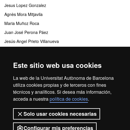
Jesus Lopez Gonzalez
Agnès Mora Mitjavila
Maria Muñoz Roca
Juan José Perona Páez
Jesús-Angel Prieto Villanueva
Matías Verderau del Río
Este sitio web usa cookies
Centros responsables
La web de la Universitat Autònoma de Barcelona
Departamento de Psicología Básica, Evolutiva y de la Educación
utiliza cookies propias y de terceros con fines
técnicos y analíticos. Si desea más información,
acceda a nuestra
política de cookies
.
Inicio
Aviso legal
Protección de datos
Solo usar cookies necesarias
Sobre el web
Accesibilidad web
Configurar mis preferencias
2026 Universitat Autònoma de