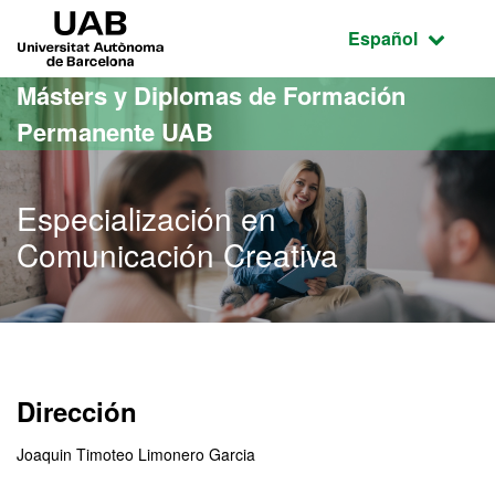
Acceso al contenido principal
Acceso a la navegación de la página
UAB Universitat Autònoma de Barcelona
Idioma seleccio
Español
Másters y Diplomas de Formación
Permanente UAB
Especialización en
Comunicación Creativa
Dirección
Joaquin Timoteo Limonero Garcia